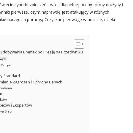
 świecie cyberbezpieczeństwa – dla pełnej oceny formy drużyny i
ynniki pierwsze, czym naprawdę jest atakujący w różnych
 jakie narzędzia pomogą Ci zyskać przewagę w analizie, dzięki
d Zdobywania Bramek po Presję na Przeciwniku
użyn
ankingu
wy Standard
umienie Zagrożeń i Ochrony Danych
iałania
ki
ików
Kibiców i Ekspertów
a Sieci