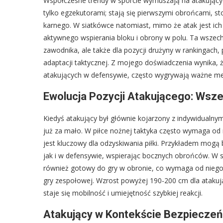
Współczesne trendy w sporcie wymuszają na atakującyc
tylko egzekutorami; stają się pierwszymi obrońcami, st
karnego. W siatkówce natomiast, mimo że atak jest i
aktywnego wspierania bloku i obrony w polu. Ta wszechs
zawodnika, ale także dla pozycji drużyny w rankingach
adaptacji taktycznej. Z mojego doświadczenia wynika, ż
atakujących w defensywie, często wygrywają ważne me
Ewolucja Pozycji Atakującego: Wsz
Kiedyś atakujący był głównie kojarzony z indywidualn
już za mało. W piłce nożnej taktyka często wymaga od
jest kluczowy dla odzyskiwania piłki. Przykładem mogą
jak i w defensywie, wspierając bocznych obrońców. W si
również gotowy do gry w obronie, co wymaga od niego nie
gry zespołowej. Wzrost powyżej 190-200 cm dla ataku
staje się mobilność i umiejętność szybkiej reakcji.
Atakujący w Kontekście Bezpieczeńs