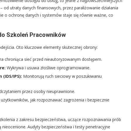
iemożliwienie dostępu do usług, to jedne z najpowszechniejszych
– od utraty danych finansowych, przez paraliżowanie działania
e o ochronę danych i systemów staje się równie ważne, co
do Szkoleń Pracowników
jścia. Oto kluczowe elementy skutecznej obrony:
a chroniąca sieć przed nieautoryzowanym dostępem.
re:
Wykrywa i usuwa złośliwe oprogramowanie.
(IDS/IPS):
Monitorują ruch sieciowy w poszukiwaniu
dczytaniem przez osoby nieuprawnione.
użytkowników, jak rozpoznawać zagrożenia i bezpiecznie
zkolenia z zakresu bezpieczeństwa, uczące rozpoznawania prób
są nieocenione. Audyty bezpieczeństwa i testy penetracyjne