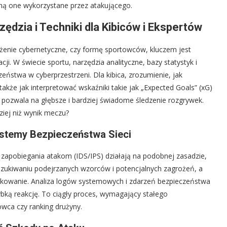
aną one wykorzystane przez atakującego.
zędzia i Techniki dla Kibiców i Ekspertów
ożenie cybernetyczne, czy formę sportowców, kluczem jest
cji. W świecie sportu, narzędzia analityczne, bazy statystyk i
ństwa w cyberprzestrzeni. Dla kibica, zrozumienie, jak
także jak interpretować wskaźniki takie jak „Expected Goals” (xG)
, pozwala na głębsze i bardziej świadome śledzenie rozgrywek.
ziej niż wynik meczu?
stemy Bezpieczeństwa Sieci
zapobiegania atakom (IDS/IPS) działają na podobnej zasadzie,
szukiwaniu podejrzanych wzorców i potencjalnych zagrożeń, a
lokowanie. Analiza logów systemowych i zdarzeń bezpieczeństwa
ybką reakcję. To ciągły proces, wymagający stałego
owca czy ranking drużyny.