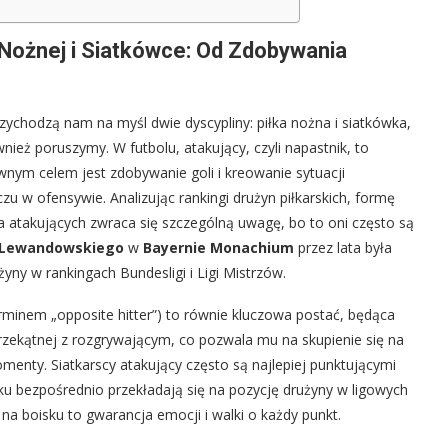
Nożnej i Siatkówce: Od Zdobywania
zychodzą nam na myśl dwie dyscypliny: piłka nożna i siatkówka,
ież poruszymy. W futbolu, atakujący, czyli napastnik, to
ównym celem jest zdobywanie goli i kreowanie sytuacji
u w ofensywie. Analizując rankingi drużyn piłkarskich, formę
a atakujących zwraca się szczególną uwagę, bo to oni często są
 Lewandowskiego
w
Bayernie Monachium
przez lata była
ny w rankingach Bundesligi i Ligi Mistrzów.
erminem „opposite hitter”) to równie kluczowa postać, będąca
rzekątnej z rozgrywającym, co pozwala mu na skupienie się na
menty. Siatkarscy atakujący często są najlepiej punktującymi
ku bezpośrednio przekładają się na pozycję drużyny w ligowych
na boisku to gwarancja emocji i walki o każdy punkt.