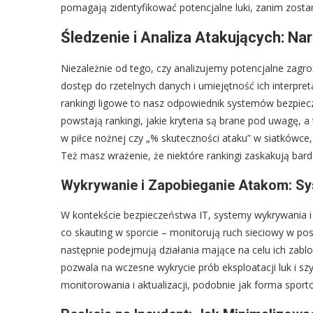
pomagają zidentyfikować potencjalne luki, zanim zost
Śledzenie i Analiza Atakujących: Nar
Niezależnie od tego, czy analizujemy potencjalne zagr
dostęp do rzetelnych danych i umiejętność ich interpreta
rankingi ligowe to nasz odpowiednik systemów bezpiecze
powstają rankingi, jakie kryteria są brane pod uwagę, a 
w piłce nożnej czy „% skuteczności ataku” w siatkówce
Też masz wrażenie, że niektóre rankingi zaskakują bard
Wykrywanie i Zapobieganie Atakom: Sy
W kontekście bezpieczeństwa IT, systemy wykrywania i 
co skauting w sporcie – monitorują ruch sieciowy w po
następnie podejmują działania mające na celu ich zab
pozwala na wczesne wykrycie prób eksploatacji luk i sz
monitorowania i aktualizacji, podobnie jak forma sport