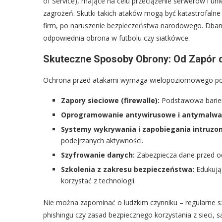
of Service), mające na celu przeciążenie serwerów i un
zagrożeń. Skutki takich ataków mogą być katastrofalne 
firm, po naruszenie bezpieczeństwa narodowego. Dbani
odpowiednia obrona w futbolu czy siatkówce.
Skuteczne Sposoby Obrony: Od Zapór 
Ochrona przed atakami wymaga wielopoziomowego pode
Zapory sieciowe (firewalle):
Podstawowa barier
Oprogramowanie antywirusowe i antymalwa
Systemy wykrywania i zapobiegania intruzom 
podejrzanych aktywności.
Szyfrowanie danych:
Zabezpiecza dane przed o
Szkolenia z zakresu bezpieczeństwa:
Edukują 
korzystać z technologii.
Nie można zapominać o ludzkim czynniku – regularne s
phishingu czy zasad bezpiecznego korzystania z sieci, 