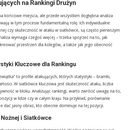
jących na Rankingi Drużyn
 na końcowe miejsca, ale przede wszystkim dogłębna analiza
ywają w tym procesie fundamentalną rolę. Ich indywidualne
nożnej czy skuteczność w ataku w siatkówce, są często pierwszym
aliza wymaga czegoś więcej – trzeba spojrzeć na to, jak
ykreować przestrzeń dla kolegów, a także jak jego obecność
styki Kluczowe dla Rankingu
wiątka” to profile atakujących, których statystyki – bramki,
rtości. W siatkówce kluczowa jest skuteczność ataku, liczba
ywność w bloku. Analizując rankingi, warto zwrócić uwagę na to,
pozycji w lidze czy w całym kraju. Na przykład, porównanie
 dać jasny obraz, kto obecnie dominuje na tej pozycji.
 Nożnej i Siatkówce