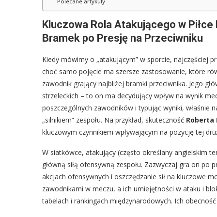
Polecane artykuły
Kluczowa Rola Atakującego w Piłce 
Bramek po Presję na Przeciwniku
Kiedy mówimy o „atakującym” w sporcie, najczęściej pr
choć samo pojęcie ma szersze zastosowanie, które równ
zawodnik grający najbliżej bramki przeciwnika. Jego gł
strzeleckich – to on ma decydujący wpływ na wynik mecz
poszczególnych zawodników i typując wyniki, właśnie n
„silnikiem” zespołu. Na przykład, skuteczność
Roberta
kluczowym czynnikiem wpływającym na pozycję tej druży
W siatkówce, atakujący (często określany angielskim t
główną siłą ofensywną zespołu. Zazwyczaj gra on po p
akcjach ofensywnych i oszczędzanie sił na kluczowe mo
zawodnikami w meczu, a ich umiejętności w ataku i blo
tabelach i rankingach międzynarodowych. Ich obecność 