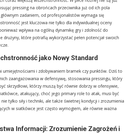
h coraz większą wszechstronność. W piłce nożnej nie są już
osując pressing na obrońcach przeciwnika już od ich pola
ch głównym zadaniem, od profesjonalistów wymaga się
tronność jest kluczowa nie tylko dla indywidualnej oceny
, ponieważ wpływa na ogólną dynamikę gry i zdolność do
e drużyny, które potrafią wykorzystać pełen potencjał swoich
cze.
echstronność jako Nowy Standard
ymi umiejętnościami i zdobywaniem bramek czy punktów. Dziś to
 nich zaangażowania w defensywę, stosowania pressingu, który
 być skrzydłowi, którzy muszą być równie dobrzy w ofensywie,
atkówce, atakujący, choć jego primary role to atak, musi być
 tylko siły i techniki, ale także świetnej kondycji i zrozumienia
jących w siatkówce jest często wymogiem, ale równie ważna
twa Informacji: Zrozumienie Zagrożeń i