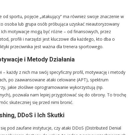
e od sportu, pojęcie „atakujący” ma również swoje znaczenie w
to osoba lub grupa osób próbująca uzyskać nieautoryzowany
. Ich motywacje mogą być różne – od finansowych, przez
od, profili i narzędzi jest kluczowe dla każdego, kto dba o
ktyki przeciwnika jest ważna dla trenera sportowego.
tywacje i Metody Działania
 – każdy z nich ma swój specyficzny profil, motywację i metody
iach, po zaawansowane ataki celowane (APT), spektrum
erzy, jakie złośliwe oprogramowanie wykorzystują (np.
anych), pozwala nam lepiej przygotować się do obrony. To trochę
móc skuteczniej się przed nimi bronić.
hing, DDoS i Ich Skutki
się pod zaufane instytucje, czy ataki DDoS (Distributed Denial