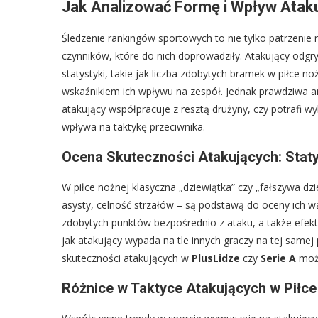
Jak Analizować Formę i Wpływ Ataku
Śledzenie rankingów sportowych to nie tylko patrzenie
czynników, które do nich doprowadziły. Atakujący odgr
statystyki, takie jak liczba zdobytych bramek w piłce 
wskaźnikiem ich wpływu na zespół. Jednak prawdziwa an
atakujący współpracuje z resztą drużyny, czy potrafi w
wpływa na taktykę przeciwnika.
Ocena Skuteczności Atakujących: Staty
W piłce nożnej klasyczna „dziewiątka” czy „fałszywa dzie
asysty, celność strzałów – są podstawą do oceny ich wa
zdobytych punktów bezpośrednio z ataku, a także efekt
jak atakujący wypada na tle innych graczy na tej samej 
skuteczności atakujących w
PlusLidze
czy
Serie A
może
Różnice w Taktyce Atakujących w Piłce