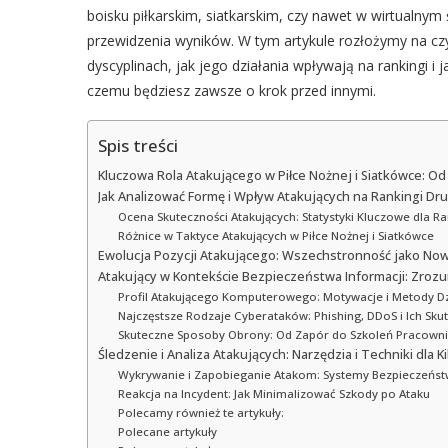
boisku piłkarskim, siatkarskim, czy nawet w wirtualnym
przewidzenia wyników. W tym artykule rozłożymy na cz
dyscyplinach, jak jego działania wpływają na rankingi i
czemu będziesz zawsze o krok przed innymi.
Spis treści
Kluczowa Rola Atakującego w Piłce Nożnej i Siatkówce: O
Jak Analizować Formę i Wpływ Atakujących na Rankingi Dr
Ocena Skuteczności Atakujących: Statystyki Kluczowe dla R
Różnice w Taktyce Atakujących w Piłce Nożnej i Siatkówce
Ewolucja Pozycji Atakującego: Wszechstronność jako No
Atakujący w Kontekście Bezpieczeństwa Informacji: Zroz
Profil Atakującego Komputerowego: Motywacje i Metody Dz
Najczęstsze Rodzaje Cyberataków: Phishing, DDoS i Ich Skut
Skuteczne Sposoby Obrony: Od Zapór do Szkoleń Pracown
Śledzenie i Analiza Atakujących: Narzędzia i Techniki dla 
Wykrywanie i Zapobieganie Atakom: Systemy Bezpieczeństw
Reakcja na Incydent: Jak Minimalizować Szkody po Ataku
Polecamy również te artykuły:
Polecane artykuły