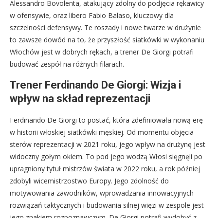
Alessandro Bovolenta, atakujący zdolny do podjęcia rękawicy
w ofensywie, oraz libero Fabio Balaso, kluczowy dla
szczelności defensywy. Te roszady i nowe twarze w drużynie
to zawsze dowód na to, że przyszłość siatkówki w wykonaniu
Włochów jest w dobrych rękach, a trener De Giorgi potrafi
budować zespół na różnych filarach.
Trener Ferdinando De Giorgi: Wizja i
wpływ na skład reprezentacji
Ferdinando De Giorgi to postać, która zdefiniowała nową erę
w historii włoskiej siatkówki męskiej. Od momentu objęcia
sterów reprezentacji w 2021 roku, jego wpływ na drużynę jest
widoczny gołym okiem. To pod jego wodzą Włosi sięgnęli po
upragniony tytuł mistrzów świata w 2022 roku, a rok później
zdobyli wicemistrzostwo Europy. Jego zdolność do
motywowania zawodników, wprowadzania innowacyjnych
rozwiązań taktycznych i budowania silnej więzi w zespole jest
jego znakiem rozpoznawczym. De Giorgi potrafi wydobyć z