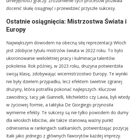
umiejętności graczy. Zrozumienie tych procesów pozwala
docenić skalę osiągnięć i przewidzieć przyszłe sukcesy.
Ostatnie osiągnięcia: Mistrzostwa Świata i
Europy
Największym dowodem na obecną siłę reprezentacji Włoch
jest zdobycie tytułu mistrzów świata w 2022 roku. To było
ukoronowanie wieloletniej pracy i kulminacja talentów
pokolenia. Rok później, w 2023 roku, drużyna potwierdziła
swoją klasę, zdobywając wicemistrzostwo Europy. Te wyniki
nie były dziełem przypadku, lecz efektem świetnie zgranej
drużyny, która potrafiła pokonać najlepszych. Kluczowi
zawodnicy, tacy jak Giannelli, Michieletto czy Lavia, byli wtedy
w życiowej formie, a taktyka De Giorgiego przynosiła
wymierne efekty. Te sukcesy są nie tylko powodem do dumy
dla włoskich kibiców, ale także stanowią ważny punkt
odniesienia w rankingach siatkarskich, potwierdzając pozycję
Italii jako jednego z głównych faworytów każdej imprezy.