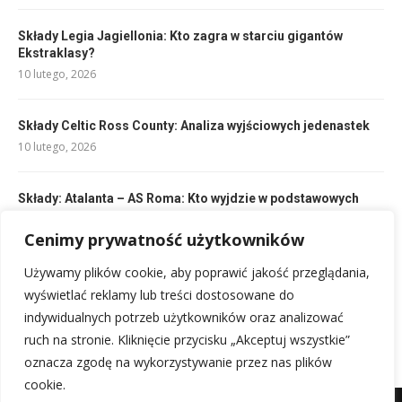
Składy Legia Jagiellonia: Kto zagra w starciu gigantów
Ekstraklasy?
10 lutego, 2026
Składy Celtic Ross County: Analiza wyjściowych jedenastek
10 lutego, 2026
Składy: Atalanta – AS Roma: Kto wyjdzie w podstawowych
jedenastkach?
Cenimy prywatność użytkowników
10 lutego, 2026
Używamy plików cookie, aby poprawić jakość przeglądania,
Składy: Man City – Fluminense: Kto zagra w wielkim meczu?
wyświetlać reklamy lub treści dostosowane do
10 lutego, 2026
indywidualnych potrzeb użytkowników oraz analizować
ruch na stronie. Kliknięcie przycisku „Akceptuj wszystkie”
oznacza zgodę na wykorzystywanie przez nas plików
cookie.