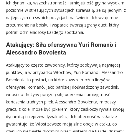
Ich dynamika, wszechstronność i umiejętność gry na wysokim
poziomie w stresujących sytuacjach sprawiają, że są jednymi z
najlepszych na swoich pozycjach na świecie. Ich wzajemne
zrozumienie na boisku i wsparcie tworzą zgrany duet, który
potrafi odmienić losy każdego spotkania.
Atakujący: Siła ofensywna Yuri Romanò i
Alessandro Bovolenta
Atakujący to często zawodnicy, którzy zdobywają najwięcej
punktów, a w przypadku Włochów, Yuri Romanò i Alessandro
Bovolenta to postaci, na które zawsze można liczyć w
ofensywie. Romanò, jako bardziej doświadczony zawodnik,
wnosi do drużyny potężną siłę uderzenia i umiejętność
kończenia trudnych piłek. Alessandro Bovolenta, młodszy
gracz, z kolei może być jokerem, który zaskoczy rywala swoją
dynamiką i nieprzewidywalnością. Ich obecność w składzie
gwarantuje, że Włosi zawsze mają silne opcje w ataku, co
czyni ich niezwykle groźnym przeciwnikiem dla każdej drużyny