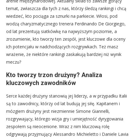
arenie międzynarodowej. Aktualny skład to zawsze gorący
temat, zwłaszcza dla tych z nas, którzy śledzą rankingi i chcą
wiedzieć, kto pociąga za sznurki na parkiecie. Włosi, pod
wodzą charyzmatycznego trenera Ferdinando De Giorgiego,
od lat prezentują siatkówkę na najwyższym poziomie, a
zrozumienie, kto tworzy ten zespół, jest kluczowe dla oceny
ich potencjału w nadchodzących rozgrywkach. Też masz
wrażenie, że niektóre rankingi zaskakują bardziej niż wynik
meczu?
Kto tworzy trzon drużyny? Analiza
kluczowych zawodników
Serce każdej drużyny stanowią jej liderzy, a w przypadku Italii
są to zawodnicy, którzy od lat budują jej siłę. Kapitanem i
mózgiem drużyny jest niezmiennie Simone Giannelli,
rozgrywający, którego wizja gry i umiejętność dyrygowania
zespołem są nieocenione. Wraz z nim kluczową rolę
odgrywają przyjmujący Alessandro Michieletto i Daniele Lavia