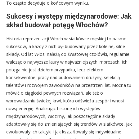
To często decyduje o końcowym wyniku.
Sukcesy i występy międzynarodowe: Jak
skład budował potęgę Włochów?
Historia reprezentacji Włoch w siatkówce męskiej to pasmo
sukcesów, a każdy z nich był budowany przez kolejne, silne
składy. Od lat Włosi należą do światowej czołówki, regularnie
walcząc o najwyższe laury w najważniejszych imprezach. Ich
potęga nie jest dziełem przypadku, lecz efektem
konsekwentnej pracy nad budowaniem drużyny, selekcją
talentów i rozwojem zawodników na przestrzeni lat. Można tu
mówić o ciągłości pewnych rozwiązań, ale też o
wprowadzaniu świeżej krwi, która odświeża zespół i wnosi
nową energię. Analizując historię ich występów
międzynarodowych, widzimy, jak poszczególne składy
adaptowały się do zmieniających się trendów w siatkówce, jak
ewoluowały ich taktyki i jak kształtowały się indywidualne