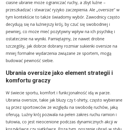
ciasne ubranie może ograniczać ruchy, a zbyt luźne –
przeszkadzać i stwarzać ryzyko zaczepienia. Ale „oversize” w
tym kontekście to także świadomy wybór. Zawodnicy często
decydują się na luźniejszy krój, by czuć się swobodniej i
pewniej, co może mieć pozytywny wpływ na ich psychikę i
ostatecznie na wyniki. Pamiętajmy, że nawet drobne
szczegóły, jak dobrze dobrany rozmiar sukienki oversize na
mniej formalne wydarzenia związane ze sportem, mogą
budować pewność siebie.
Ubrania oversize jako element strategii i
komfortu graczy
W świecie sportu, komfort i funkcjonalność idą w parze.
Ubrania oversize, takie jak bluzy czy t-shirty, często wybierane
są przez sportowców ze względu na swobodę ruchów, jaką
oferują. Luźny krój pozwala na pełen zakres ruchu ramion i
tułowia, co jest nieocenione podczas dynamicznych akcji w
koszykówce czy siatkówce. Poza tym, noszenie ubrań w stylu