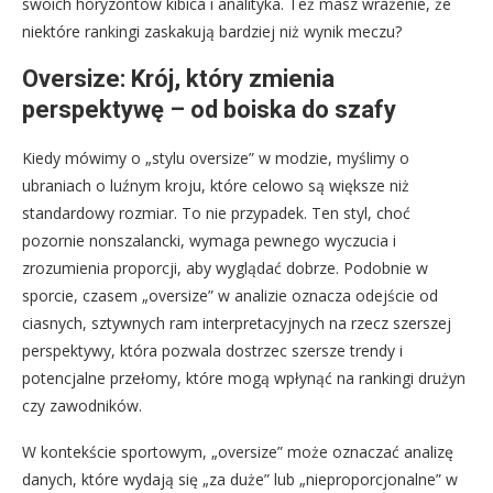
swoich horyzontów kibica i analityka. Też masz wrażenie, że
niektóre rankingi zaskakują bardziej niż wynik meczu?
Oversize: Krój, który zmienia
perspektywę – od boiska do szafy
Kiedy mówimy o „stylu oversize” w modzie, myślimy o
ubraniach o luźnym kroju, które celowo są większe niż
standardowy rozmiar. To nie przypadek. Ten styl, choć
pozornie nonszalancki, wymaga pewnego wyczucia i
zrozumienia proporcji, aby wyglądać dobrze. Podobnie w
sporcie, czasem „oversize” w analizie oznacza odejście od
ciasnych, sztywnych ram interpretacyjnych na rzecz szerszej
perspektywy, która pozwala dostrzec szersze trendy i
potencjalne przełomy, które mogą wpłynąć na rankingi drużyn
czy zawodników.
W kontekście sportowym, „oversize” może oznaczać analizę
danych, które wydają się „za duże” lub „nieproporcjonalne” w