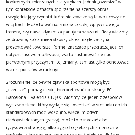
konkretnych, mierzalnych statystykach. Jednak „oversize” w
tym kontekście oznacza spojrzenie na szerszy obraz,
uwzględniający czynniki, które nie zawsze są łatwo uchwytne
w cyfrach. Może to być np. zmiana taktyki, wpływ nowego
trenera, czy nawet dynamika panująca w szatni. Kiedy widzimy,
że drużyna, która miała słabszy okres, nagle zaczyna
prezentować „oversize” formę, znacząco przekraczającą ich
dotychczasowe możliwości, warto zastanowić się nad
pierwotnymi przyczynami tej zmiany, zamiast tylko odnotować
wzrost punktów w rankingu.
Zrozumienie, że pewne zjawiska sportowe mogą być
„oversize”, pomaga lepiej interpretować np. składy: FC
Barcelona – Valencia CF. Jeśli widzimy, że jeden z zespołów
wystawia skład, który wydaje się „oversize” w stosunku do ich
standardowych możliwości (np. więcej młodych,
niedoświadczonych graczy), może to oznaczać albo
ryzykowną strategię, albo sygnał o głębszych zmianach w
drużynie, które dopiero zaczną przynosić efekty w dłuższej