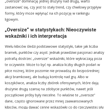
„oversize” dominację jednej drużyny nad drugą, warto
zastanowić się, czy jest to stały trend, czy chwilowy przypływ
formy, który może wpłynąć na ich pozycję w rankingu
ligowym.
„Oversize” w statystykach: Nieoczywiste
wskaźniki i ich interpretacja
Wielu kibiców śledzi podstawowe statystyki, takie jak liczba
bramek, punktów czy asyst. Jednak prawdziwi pasjonaci analizy
potrafią dostrzec „oversize” wskaźniki, które wykraczają poza
te oczywiste. Może to być np. analiza liczby długich podań w
piłce nożnej, które pozornie nie prowadzą do bezpośredniej
akcji bramkowej, ale budują kontrolę nad grą. Albo w
koszykówce, analiza liczby zbiórek ofensywnych, które dają
drużynie drugą szansę na zdobycie punktów, nawet jeśli
początkowe próby były niecelne. To właśnie te „oversize”
dane, często ignorowane przez mniej zaawansowanych
kibiców, mogą dawać cenne wskazówki co do rzeczywistej siły