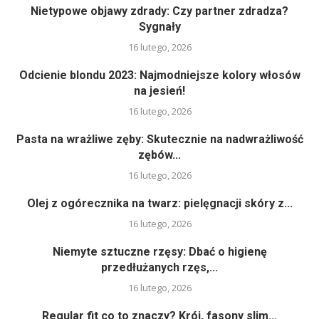
Nietypowe objawy zdrady: Czy partner zdradza?
Sygnały
16 lutego, 2026
Odcienie blondu 2023: Najmodniejsze kolory włosów
na jesień!
16 lutego, 2026
Pasta na wrażliwe zęby: Skutecznie na nadwrażliwość
zębów...
16 lutego, 2026
Olej z ogórecznika na twarz: pielęgnacji skóry z...
16 lutego, 2026
Niemyte sztuczne rzęsy: Dbać o higienę
przedłużanych rzęs,...
16 lutego, 2026
Regular fit co to znaczy? Krój, fasony slim...