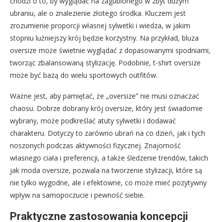
chodzi o to, by wyglądać na zagubionego w zbyt dużym
ubraniu, ale o znalezienie złotego środka. Kluczem jest
zrozumienie proporcji własnej sylwetki i wiedza, w jakim
stopniu luźniejszy krój będzie korzystny. Na przykład, bluza
oversize może świetnie wyglądać z dopasowanymi spodniami,
tworząc zbalansowaną stylizację. Podobnie, t-shirt oversize
może być bazą do wielu sportowych outfitów.
Ważne jest, aby pamiętać, że „oversize” nie musi oznaczać
chaosu. Dobrze dobrany krój oversize, który jest świadomie
wybrany, może podkreślać atuty sylwetki i dodawać
charakteru. Dotyczy to zarówno ubrań na co dzień, jak i tych
noszonych podczas aktywności fizycznej. Znajomość
własnego ciała i preferencji, a także śledzenie trendów, takich
jak moda oversize, pozwala na tworzenie stylizacji, które są
nie tylko wygodne, ale i efektowne, co może mieć pozytywny
wpływ na samopoczucie i pewność siebie.
Praktyczne zastosowania koncepcji