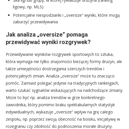
Siła ligi lub grupy, w której rywalizuje drużyna (ranking
ligowy, np. MLS)
Potencjalne niespodzianki i „oversize” wyniki, które mogą
zaburzyć przewidywania
Jak analiza „oversize” pomaga
przewidywać wyniki rozgrywek?
Przewidywanie wyników rozgrywek sportowych to sztuka,
która wymaga nie tylko znajomości bieżącej formy drużyn, ale
także umiejętności dostrzegania szerszych trendów i
potencjalnych zmian. Analiza „oversize” może tu znacząco
pomóc. Zamiast polegać jedynie na tradycyjnych rankingach,
warto szukać sygnałów wskazujących na nadchodzące zmiany.
Może to być np. analiza trendów w grze konkretnego
zawodnika, który pomimo braku spektakularnych statystyk
indywidualnych, wykazuje „oversize” wpływ na grę całego
zespołu, np. poprzez swoją obecność na boisku, inicjatywę w
rozegraniu czy zdolność do podnoszenia morale drużyny.