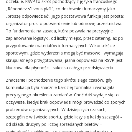
oczekuje. RSVP to skrót pochodzący z języka francuskiego –
„Répondez s’il vous plaît”, co dosłownie tłumaczymy jako
„proszę odpowiedzieć”. Jego podstawowa funkcja jest prosta:
organizator prosi o potwierdzenie lub odmowę uczestnictwa.
To fundamentalna zasada, która pozwala na precyzyjne
zaplanowanie logistyki, od liczby miejsc, przez catering, aż po
przygotowanie materiałów informacyjnych. W kontekście
sportowym, gdzie wydarzenia mogą być masowe i wymagają
skrupulatnego przygotowania, jasna odpowiedź na RSVP jest
kluczowa dla płynności i sukcesu całego przedsięwzięcia.
Znaczenie i pochodzenie tego skrótu sięga czasów, gdy
komunikacja była znacznie bardziej formalna i wymagała
precyzyjnego określenia zamiarów. Choć dziś wydaje się to
oczywiste, kiedyś brak odpowiedzi mógł prowadzić do sporych
problemów organizacyjnych. W dzisiejszych czasach,
szczególnie w świecie sportu, gdzie liczy się każdy szczegół –
od składu drużyny po liczbę sprzedanych biletów –
umiejętność szybkiego i rzeczowego odpowiedzenia na