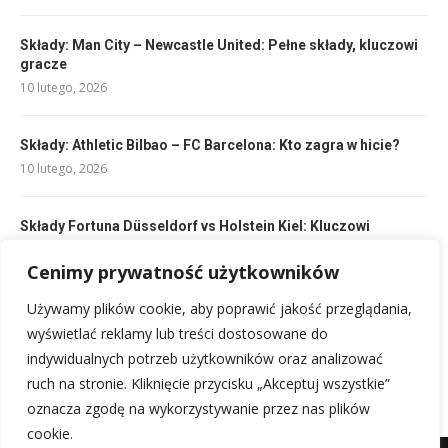
Składy: Man City – Newcastle United: Pełne składy, kluczowi
gracze
10 lutego, 2026
Składy: Athletic Bilbao – FC Barcelona: Kto zagra w hicie?
10 lutego, 2026
Składy Fortuna Düsseldorf vs Holstein Kiel: Kluczowi
zawodnicy i taktyka
Cenimy prywatność użytkowników
10 lutego, 2026
Używamy plików cookie, aby poprawić jakość przeglądania,
Składy: FC Barcelona – Elche CF: Kto zagra?
wyświetlać reklamy lub treści dostosowane do
10 lutego, 2026
indywidualnych potrzeb użytkowników oraz analizować
ruch na stronie. Kliknięcie przycisku „Akceptuj wszystkie”
oznacza zgodę na wykorzystywanie przez nas plików
cookie.