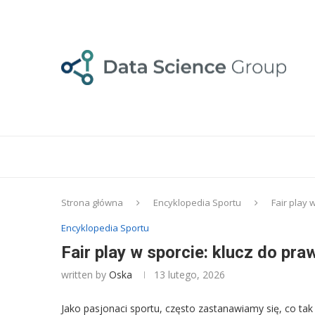
Strona główna
Encyklopedia Sportu
Fair play 
Encyklopedia Sportu
Fair play w sporcie: klucz do pra
written by
Oska
13 lutego, 2026
Jako pasjonaci sportu, często zastanawiamy się, co ta