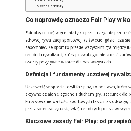
Polecane artykuły
Polecane artykuły
Co naprawdę oznacza Fair Play w ko
Fair play to coś więcej niż tylko przestrzeganie przep
zdrowej rywalizacji sportowej. W świecie, gdzie liczą si
zapomnieć, że sport to przede wszystkim gra między lu
ten duch rywalizacji, który pozwala godnie znosić zaró
tworzy pozytywne wzorce dla nas wszystkich.
Definicja i fundamenty uczciwej rywaliz
Uczciwość w sporcie, czyli fair play, to postawa, któr
aktywne działanie zgodne z duchem gry, szacunek dla p
kultywowanie wartości sportowych takich jak odwaga, d
przez sport zaczyna się właśnie od tych podstawowych z
Kluczowe zasady Fair Play: od przepis