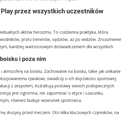
 Play przez wszystkich uczestników
ndywidualnych aktów heroizmu. To codzienna praktyka, która
awodników, przez trenerów, sędziów, aż po widzów. Zrozumienie
pszym, bardziej wartościowym doświadczeniem dla wszystkich.
boisku i poza nim
 atmosferę na boisku. Zachowanie na boisku, takie jak unikanie
tuzjowanemu rywalowi, świadczy o ich dojrzałości sportowej.
nikacji z zespołem, kształtują postawy swoich podopiecznych.
resja jest ogromna, nie zapominać o etyce i szacunku.
znym, również buduje wizerunek sportowca.
formę drużyny przed meczem. Oto kilka kluczowych czynników, na