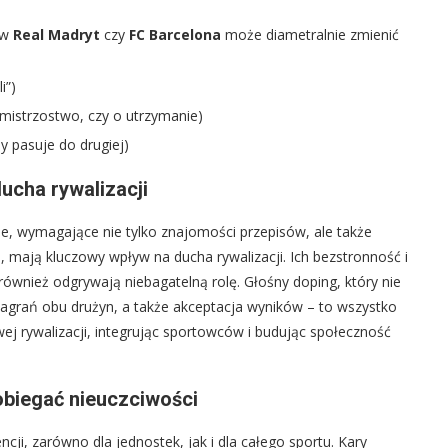
 w
Real Madryt
czy
FC Barcelona
może diametralnie zmienić
i”)
mistrzostwo, czy o utrzymanie)
y pasuje do drugiej)
ucha rywalizacji
ie, wymagające nie tylko znajomości przepisów, ale także
, mają kluczowy wpływ na ducha rywalizacji. Ich bezstronność i
ównież odgrywają niebagatelną rolę. Głośny doping, który nie
 zagrań obu drużyn, a także akceptacja wyników – to wszystko
ej rywalizacji, integrując sportowców i budując społeczność
obiegać nieuczciwości
i, zarówno dla jednostek, jak i dla całego sportu. Kary