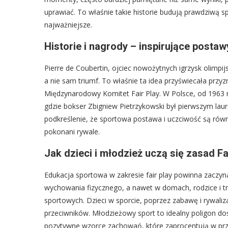
uprawiać. To właśnie takie historie budują prawdziwą s
najważniejsze.
Historie i nagrody – inspirujące post
Pierre de Coubertin, ojciec nowożytnych igrzysk olimpij
a nie sam triumf. To właśnie ta idea przyświecała przy
Międzynarodowy Komitet Fair Play. W Polsce, od 1963 r
gdzie bokser Zbigniew Pietrzykowski był pierwszym laur
podkreślenie, że sportowa postawa i uczciwość są rów
pokonani rywale.
Jak dzieci i młodzież uczą się zasad Fa
Edukacja sportowa w zakresie fair play powinna zaczyn
wychowania fizycznego, a nawet w domach, rodzice i t
sportowych. Dzieci w sporcie, poprzez zabawę i rywaliz
przeciwników. Młodzieżowy sport to idealny poligon d
pozytywne wzorce zachowań, które zaprocentują w przys