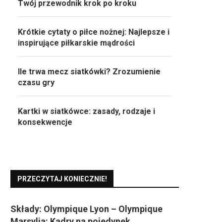
Twój przewodnik krok po kroku
Krótkie cytaty o piłce nożnej: Najlepsze i
inspirujące piłkarskie mądrości
Ile trwa mecz siatkówki? Zrozumienie
czasu gry
Kartki w siatkówce: zasady, rodzaje i
konsekwencje
PRZECZYTAJ KONIECZNIE!
Składy: Olympique Lyon – Olympique
Marsylia: Kadry na pojedynek