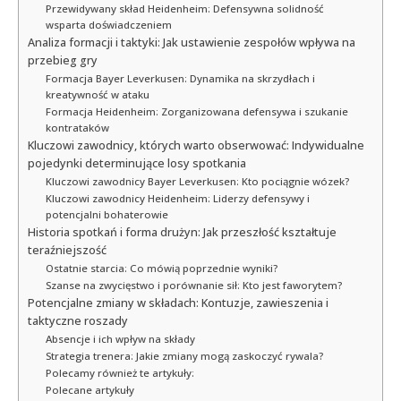
Przewidywany skład Heidenheim: Defensywna solidność
wsparta doświadczeniem
Analiza formacji i taktyki: Jak ustawienie zespołów wpływa na
przebieg gry
Formacja Bayer Leverkusen: Dynamika na skrzydłach i
kreatywność w ataku
Formacja Heidenheim: Zorganizowana defensywa i szukanie
kontrataków
Kluczowi zawodnicy, których warto obserwować: Indywidualne
pojedynki determinujące losy spotkania
Kluczowi zawodnicy Bayer Leverkusen: Kto pociągnie wózek?
Kluczowi zawodnicy Heidenheim: Liderzy defensywy i
potencjalni bohaterowie
Historia spotkań i forma drużyn: Jak przeszłość kształtuje
teraźniejszość
Ostatnie starcia: Co mówią poprzednie wyniki?
Szanse na zwycięstwo i porównanie sił: Kto jest faworytem?
Potencjalne zmiany w składach: Kontuzje, zawieszenia i
taktyczne roszady
Absencje i ich wpływ na składy
Strategia trenera: Jakie zmiany mogą zaskoczyć rywala?
Polecamy również te artykuły:
Polecane artykuły