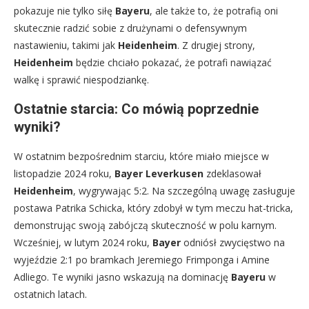
pokazuje nie tylko siłę
Bayeru
, ale także to, że potrafią oni
skutecznie radzić sobie z drużynami o defensywnym
nastawieniu, takimi jak
Heidenheim
. Z drugiej strony,
Heidenheim
będzie chciało pokazać, że potrafi nawiązać
walkę i sprawić niespodziankę.
Ostatnie starcia: Co mówią poprzednie
wyniki?
W ostatnim bezpośrednim starciu, które miało miejsce w
listopadzie 2024 roku,
Bayer Leverkusen
zdeklasował
Heidenheim
, wygrywając 5:2. Na szczególną uwagę zasługuje
postawa Patrika Schicka, który zdobył w tym meczu hat-tricka,
demonstrując swoją zabójczą skuteczność w polu karnym.
Wcześniej, w lutym 2024 roku,
Bayer
odniósł zwycięstwo na
wyjeździe 2:1 po bramkach Jeremiego Frimponga i Amine
Adliego. Te wyniki jasno wskazują na dominację
Bayeru
w
ostatnich latach.