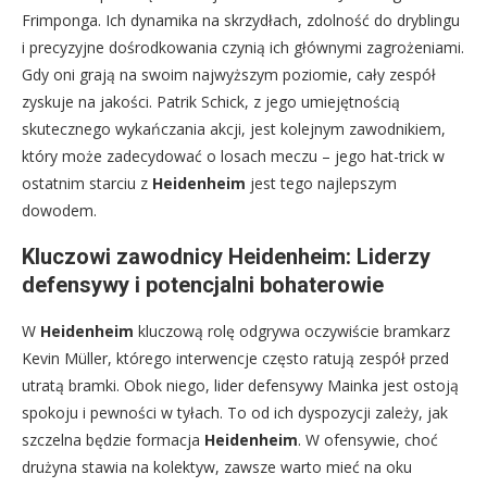
Frimponga. Ich dynamika na skrzydłach, zdolność do dryblingu
i precyzyjne dośrodkowania czynią ich głównymi zagrożeniami.
Gdy oni grają na swoim najwyższym poziomie, cały zespół
zyskuje na jakości. Patrik Schick, z jego umiejętnością
skutecznego wykańczania akcji, jest kolejnym zawodnikiem,
który może zadecydować o losach meczu – jego hat-trick w
ostatnim starciu z
Heidenheim
jest tego najlepszym
dowodem.
Kluczowi zawodnicy Heidenheim: Liderzy
defensywy i potencjalni bohaterowie
W
Heidenheim
kluczową rolę odgrywa oczywiście bramkarz
Kevin Müller, którego interwencje często ratują zespół przed
utratą bramki. Obok niego, lider defensywy Mainka jest ostoją
spokoju i pewności w tyłach. To od ich dyspozycji zależy, jak
szczelna będzie formacja
Heidenheim
. W ofensywie, choć
drużyna stawia na kolektyw, zawsze warto mieć na oku