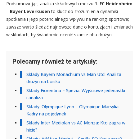
Podsumowując, analiza składowych meczu
1. FC Heidenheim
–
Bayer Leverkusen
to klucz do zrozumienia dynamiki
spotkania i jego potencjalnego wpływu na rankingi sportowe;
zawsze warto śledzić najnowsze dane o kontuzjach i zmianach
w składach, by świadomie ocenić szanse obu drużyn.
Polecamy również te artykuły:
Składy Bayern Monachium vs Man Utd: Analiza
drużyn na boisku
Składy Fiorentina – Spezia: Wyjściowe jedenastki
i analiza
Składy: Olympique Lyon – Olympique Marsylia:
Kadry na pojedynek
Składy Inter Mediolan vs AC Monza: Kto zagra w
hicie?
Składy: Atlético Madryt – Sevilla FC: Kto zagra?