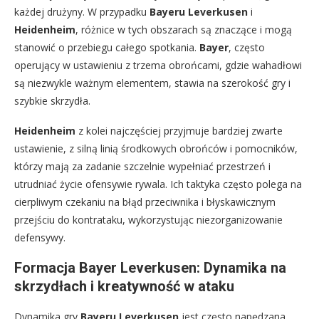
każdej drużyny. W przypadku
Bayeru Leverkusen
i
Heidenheim
, różnice w tych obszarach są znaczące i mogą
stanowić o przebiegu całego spotkania.
Bayer
, często
operujący w ustawieniu z trzema obrońcami, gdzie wahadłowi
są niezwykle ważnym elementem, stawia na szerokość gry i
szybkie skrzydła.
Heidenheim
z kolei najczęściej przyjmuje bardziej zwarte
ustawienie, z silną linią środkowych obrońców i pomocników,
którzy mają za zadanie szczelnie wypełniać przestrzeń i
utrudniać życie ofensywie rywala. Ich taktyka często polega na
cierpliwym czekaniu na błąd przeciwnika i błyskawicznym
przejściu do kontrataku, wykorzystując niezorganizowanie
defensywy.
Formacja Bayer Leverkusen: Dynamika na
skrzydłach i kreatywność w ataku
Dynamika gry
Bayeru Leverkusen
jest często napędzana