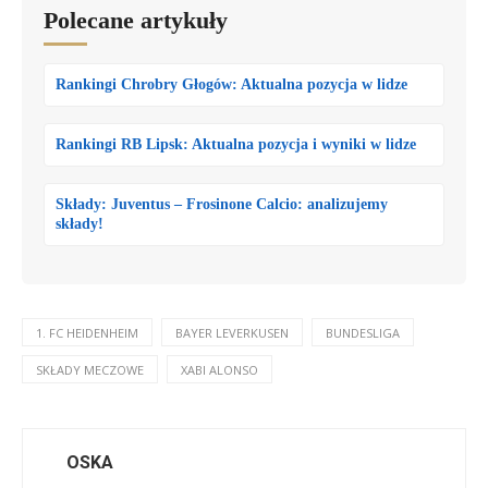
Polecane artykuły
Rankingi Chrobry Głogów: Aktualna pozycja w lidze
Rankingi RB Lipsk: Aktualna pozycja i wyniki w lidze
Składy: Juventus – Frosinone Calcio: analizujemy
składy!
1. FC HEIDENHEIM
BAYER LEVERKUSEN
BUNDESLIGA
SKŁADY MECZOWE
XABI ALONSO
OSKA