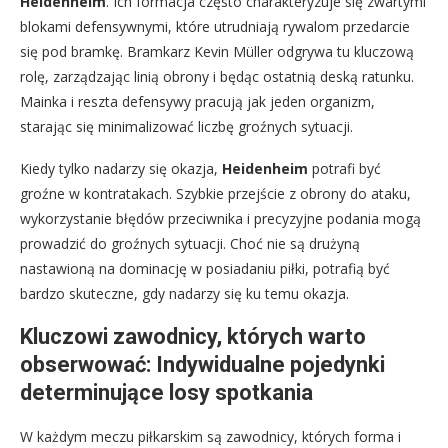
Heidenheim
. Ich formacja często charakteryzuje się zwartymi
blokami defensywnymi, które utrudniają rywalom przedarcie
się pod bramkę. Bramkarz Kevin Müller odgrywa tu kluczową
rolę, zarządzając linią obrony i będąc ostatnią deską ratunku.
Mainka i reszta defensywy pracują jak jeden organizm,
starając się minimalizować liczbę groźnych sytuacji.
Kiedy tylko nadarzy się okazja,
Heidenheim
potrafi być
groźne w kontratakach. Szybkie przejście z obrony do ataku,
wykorzystanie błędów przeciwnika i precyzyjne podania mogą
prowadzić do groźnych sytuacji. Choć nie są drużyną
nastawioną na dominację w posiadaniu piłki, potrafią być
bardzo skuteczne, gdy nadarzy się ku temu okazja.
Kluczowi zawodnicy, których warto
obserwować: Indywidualne pojedynki
determinujące losy spotkania
W każdym meczu piłkarskim są zawodnicy, których forma i