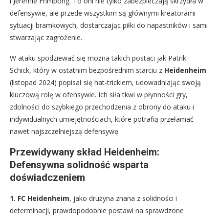
i Jeremie Frimpong. To oni nie tylko zabezpieczają skrzydła w
defensywie, ale przede wszystkim są głównymi kreatorami
sytuacji bramkowych, dostarczając piłki do napastników i sami
stwarzając zagrożenie.
W ataku spodziewać się można takich postaci jak Patrik
Schick, który w ostatnim bezpośrednim starciu z
Heidenheim
(listopad 2024) popisał się hat-trickiem, udowadniając swoją
kluczową rolę w ofensywie. Ich siła tkwi w płynności gry,
zdolności do szybkiego przechodzenia z obrony do ataku i
indywidualnych umiejętnościach, które potrafią przełamać
nawet najszczelniejszą defensywę.
Przewidywany skład Heidenheim:
Defensywna solidność wsparta
doświadczeniem
1. FC Heidenheim
, jako drużyna znana z solidności i
determinacji, prawdopodobnie postawi na sprawdzone