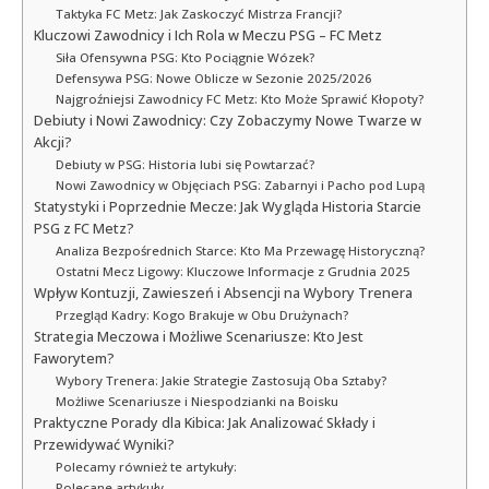
Taktyka FC Metz: Jak Zaskoczyć Mistrza Francji?
Kluczowi Zawodnicy i Ich Rola w Meczu PSG – FC Metz
Siła Ofensywna PSG: Kto Pociągnie Wózek?
Defensywa PSG: Nowe Oblicze w Sezonie 2025/2026
Najgroźniejsi Zawodnicy FC Metz: Kto Może Sprawić Kłopoty?
Debiuty i Nowi Zawodnicy: Czy Zobaczymy Nowe Twarze w
Akcji?
Debiuty w PSG: Historia lubi się Powtarzać?
Nowi Zawodnicy w Objęciach PSG: Zabarnyi i Pacho pod Lupą
Statystyki i Poprzednie Mecze: Jak Wygląda Historia Starcie
PSG z FC Metz?
Analiza Bezpośrednich Starce: Kto Ma Przewagę Historyczną?
Ostatni Mecz Ligowy: Kluczowe Informacje z Grudnia 2025
Wpływ Kontuzji, Zawieszeń i Absencji na Wybory Trenera
Przegląd Kadry: Kogo Brakuje w Obu Drużynach?
Strategia Meczowa i Możliwe Scenariusze: Kto Jest
Faworytem?
Wybory Trenera: Jakie Strategie Zastosują Oba Sztaby?
Możliwe Scenariusze i Niespodzianki na Boisku
Praktyczne Porady dla Kibica: Jak Analizować Składy i
Przewidywać Wyniki?
Polecamy również te artykuły:
Polecane artykuły