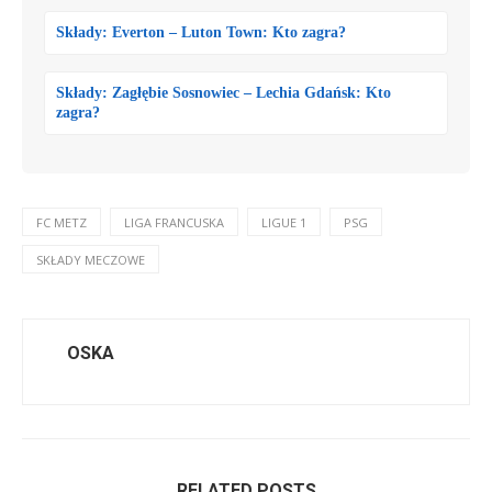
Składy: Everton – Luton Town: Kto zagra?
Składy: Zagłębie Sosnowiec – Lechia Gdańsk: Kto
zagra?
FC METZ
LIGA FRANCUSKA
LIGUE 1
PSG
SKŁADY MECZOWE
OSKA
RELATED POSTS