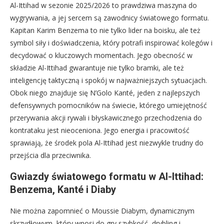
Al-Ittihad w sezonie 2025/2026 to prawdziwa maszyna do
wygrywania, a jej sercem są zawodnicy światowego formatu.
Kapitan Karim Benzema to nie tylko lider na boisku, ale też
symbol siły i doświadczenia, który potrafi inspirować kolegów i
decydować o kluczowych momentach. Jego obecność w
składzie Al-Ittihad gwarantuje nie tylko bramki, ale też
inteligencję taktyczną i spokój w najważniejszych sytuacjach.
Obok niego znajduje się N’Golo Kanté, jeden z najlepszych
defensywnych pomocników na świecie, którego umiejętność
przerywania akcji rywali i błyskawicznego przechodzenia do
kontrataku jest nieoceniona. Jego energia i pracowitość
sprawiają, że środek pola Al-Ittihad jest niezwykle trudny do
przejścia dla przeciwnika.
Gwiazdy światowego formatu w Al-Ittihad:
Benzema, Kanté i Diaby
Nie można zapomnieć o Moussie Diabym, dynamicznym
skrzydłowym, który wnosi do gry szybkość, drybling i