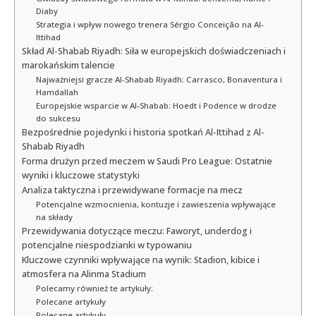
Diaby
Strategia i wpływ nowego trenera Sérgio Conceição na Al-
Ittihad
Skład Al-Shabab Riyadh: Siła w europejskich doświadczeniach i
marokańskim talencie
Najważniejsi gracze Al-Shabab Riyadh: Carrasco, Bonaventura i
Hamdallah
Europejskie wsparcie w Al-Shabab: Hoedt i Podence w drodze
do sukcesu
Bezpośrednie pojedynki i historia spotkań Al-Ittihad z Al-
Shabab Riyadh
Forma drużyn przed meczem w Saudi Pro League: Ostatnie
wyniki i kluczowe statystyki
Analiza taktyczna i przewidywane formacje na mecz
Potencjalne wzmocnienia, kontuzje i zawieszenia wpływające
na składy
Przewidywania dotyczące meczu: Faworyt, underdog i
potencjalne niespodzianki w typowaniu
Kluczowe czynniki wpływające na wynik: Stadion, kibice i
atmosfera na Alinma Stadium
Polecamy również te artykuły:
Polecane artykuły
Polecane artykuły