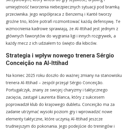
umiejętność tworzenia niebezpiecznych sytuacji pod bramką
przeciwnika. Jego współpraca z Benzemą i Kanté tworzy
groźne trio, które potrafi rozmontować każdą defensywę. Te
wzmocnienia kadrowe sprawiają, że Al-Ittihad jest jednym z
głównych faworytów do wygrania ligi i innych rozgrywek, a
każdy mecz z ich udziałem to święto dla kibiców.
Strategia i wpływ nowego trenera Sérgio
Conceição na Al-Ittihad
Na koniec 2025 roku doszło do ważnej zmiany na stanowisku
trenera Al-Ittihad – zespół przejął Sérgio Conceição.
Portugalczyk, znany ze swojej charyzmy i taktycznego
zacięcia, zastąpił Laurenta Blanca, który z sukcesem
poprowadził klub do krajowego dubletu. Conceição ma za
zadanie utrzymać wysoki poziom gry i wprowadzić nowe
elementy taktyczne, które uczynią Al-Ittihad jeszcze
trudniejszym do pokonania. Jego podejście do treningów i