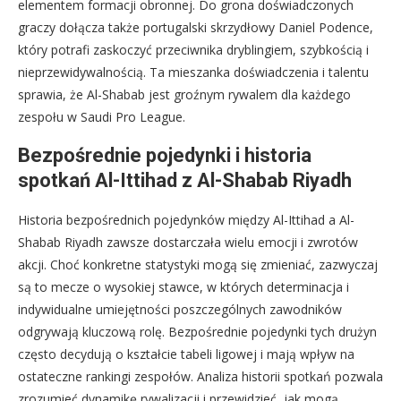
elementem formacji obronnej. Do grona doświadczonych
graczy dołącza także portugalski skrzydłowy Daniel Podence,
który potrafi zaskoczyć przeciwnika dryblingiem, szybkością i
nieprzewidywalnością. Ta mieszanka doświadczenia i talentu
sprawia, że Al-Shabab jest groźnym rywalem dla każdego
zespołu w Saudi Pro League.
Bezpośrednie pojedynki i historia
spotkań Al-Ittihad z Al-Shabab Riyadh
Historia bezpośrednich pojedynków między Al-Ittihad a Al-
Shabab Riyadh zawsze dostarczała wielu emocji i zwrotów
akcji. Choć konkretne statystyki mogą się zmieniać, zazwyczaj
są to mecze o wysokiej stawce, w których determinacja i
indywidualne umiejętności poszczególnych zawodników
odgrywają kluczową rolę. Bezpośrednie pojedynki tych drużyn
często decydują o kształcie tabeli ligowej i mają wpływ na
ostateczne rankingi zespołów. Analiza historii spotkań pozwala
zrozumieć dynamikę rywalizacji i przewidzieć, jak mogą