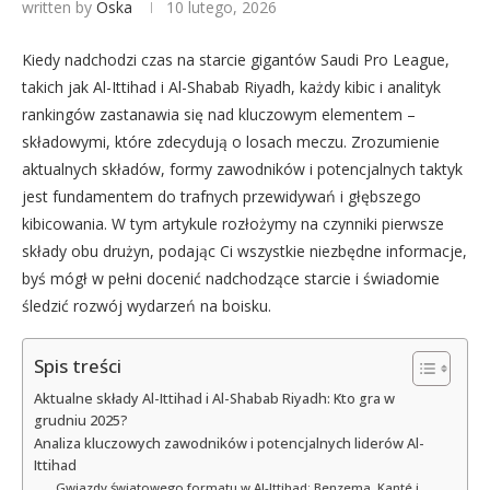
written by
Oska
10 lutego, 2026
Kiedy nadchodzi czas na starcie gigantów Saudi Pro League,
takich jak Al-Ittihad i Al-Shabab Riyadh, każdy kibic i analityk
rankingów zastanawia się nad kluczowym elementem –
składowymi, które zdecydują o losach meczu. Zrozumienie
aktualnych składów, formy zawodników i potencjalnych taktyk
jest fundamentem do trafnych przewidywań i głębszego
kibicowania. W tym artykule rozłożymy na czynniki pierwsze
składy obu drużyn, podając Ci wszystkie niezbędne informacje,
byś mógł w pełni docenić nadchodzące starcie i świadomie
śledzić rozwój wydarzeń na boisku.
Spis treści
Aktualne składy Al-Ittihad i Al-Shabab Riyadh: Kto gra w
grudniu 2025?
Analiza kluczowych zawodników i potencjalnych liderów Al-
Ittihad
Gwiazdy światowego formatu w Al-Ittihad: Benzema, Kanté i