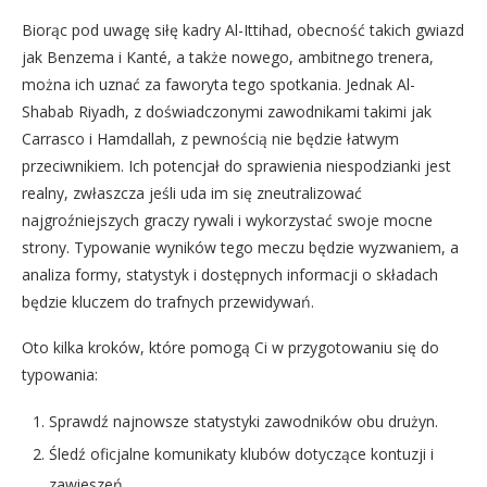
Biorąc pod uwagę siłę kadry Al-Ittihad, obecność takich gwiazd
jak Benzema i Kanté, a także nowego, ambitnego trenera,
można ich uznać za faworyta tego spotkania. Jednak Al-
Shabab Riyadh, z doświadczonymi zawodnikami takimi jak
Carrasco i Hamdallah, z pewnością nie będzie łatwym
przeciwnikiem. Ich potencjał do sprawienia niespodzianki jest
realny, zwłaszcza jeśli uda im się zneutralizować
najgroźniejszych graczy rywali i wykorzystać swoje mocne
strony. Typowanie wyników tego meczu będzie wyzwaniem, a
analiza formy, statystyk i dostępnych informacji o składach
będzie kluczem do trafnych przewidywań.
Oto kilka kroków, które pomogą Ci w przygotowaniu się do
typowania:
Sprawdź najnowsze statystyki zawodników obu drużyn.
Śledź oficjalne komunikaty klubów dotyczące kontuzji i
zawieszeń.