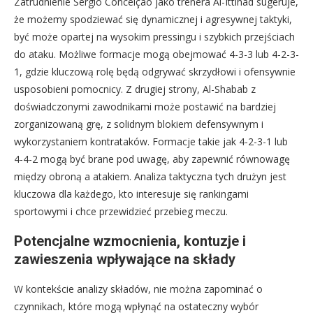
Zatrudnienie Sérgio Conceição jako trenera Al-Ittihad sugeruje,
że możemy spodziewać się dynamicznej i agresywnej taktyki,
być może opartej na wysokim pressingu i szybkich przejściach
do ataku. Możliwe formacje mogą obejmować 4-3-3 lub 4-2-3-
1, gdzie kluczową rolę będą odgrywać skrzydłowi i ofensywnie
usposobieni pomocnicy. Z drugiej strony, Al-Shabab z
doświadczonymi zawodnikami może postawić na bardziej
zorganizowaną grę, z solidnym blokiem defensywnym i
wykorzystaniem kontrataków. Formacje takie jak 4-2-3-1 lub
4-4-2 mogą być brane pod uwagę, aby zapewnić równowagę
między obroną a atakiem. Analiza taktyczna tych drużyn jest
kluczowa dla każdego, kto interesuje się rankingami
sportowymi i chce przewidzieć przebieg meczu.
Potencjalne wzmocnienia, kontuzje i
zawieszenia wpływające na składy
W kontekście analizy składów, nie można zapominać o
czynnikach, które mogą wpłynąć na ostateczny wybór