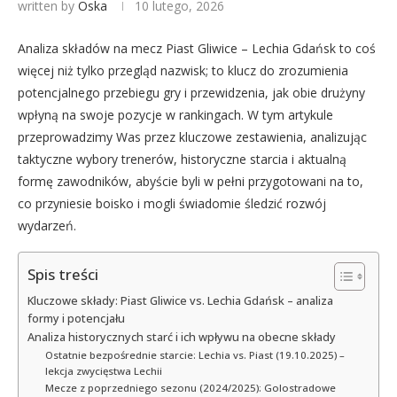
written by
Oska
10 lutego, 2026
Analiza składów na mecz Piast Gliwice – Lechia Gdańsk to coś
więcej niż tylko przegląd nazwisk; to klucz do zrozumienia
potencjalnego przebiegu gry i przewidzenia, jak obie drużyny
wpłyną na swoje pozycje w rankingach. W tym artykule
przeprowadzimy Was przez kluczowe zestawienia, analizując
taktyczne wybory trenerów, historyczne starcia i aktualną
formę zawodników, abyście byli w pełni przygotowani na to,
co przyniesie boisko i mogli świadomie śledzić rozwój
wydarzeń.
Spis treści
Kluczowe składy: Piast Gliwice vs. Lechia Gdańsk – analiza
formy i potencjału
Analiza historycznych starć i ich wpływu na obecne składy
Ostatnie bezpośrednie starcie: Lechia vs. Piast (19.10.2025) –
lekcja zwycięstwa Lechii
Mecze z poprzedniego sezonu (2024/2025): Golostradowe