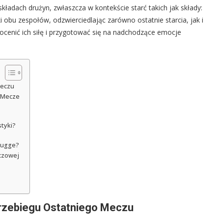
ładach drużyn, zwłaszcza w kontekście starć takich jak składy:
i obu zespołów, odzwierciedlając zarówno ostatnie starcia, jak i
cenić ich siłę i przygotować się na nadchodzące emocje
Meczu
e Mecze
styki?
Brugge?
eczowej
Przebiegu Ostatniego Meczu