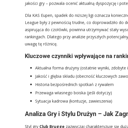
jakości gry – pozwala ocenić aktualną dyspozycję i pot
Dla KAS Eupen, spadek do niższej ligi oznacza koniecz
League były z pewnością trudne, co doprowadziło do deg
aspirująca do czołówki, powinna utrzymywać stały wyso
rankingach. Dlatego przy analizie przyszłych potencjaln
uwagę tę różnicę.
Kluczowe czynniki wpływające na ranki
Aktualna forma drużyny (ostatnie wyniki, zdobyte 
Jakość i głębia składu (obecność kluczowych zawo
Historia bezpośrednich spotkań z rywalem
Przewaga własnego boiska (jeśli dotyczy)
Sytuacja kadrowa (kontuzje, zawieszenia)
Analiza Gry i Stylu Drużyn – Jak Za
Styl gry
Club Brugge
zazwyczaj charakteryzuje się duż