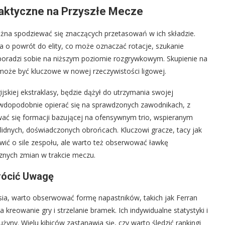
Taktyczne na Przyszłe Mecze
ożna spodziewać się znaczących przetasowań w ich składzie.
a o powrót do elity, co może oznaczać rotacje, szukanie
 poradzi sobie na niższym poziomie rozgrywkowym. Skupienie na
może być kluczowe w nowej rzeczywistości ligowej.
ijskiej ekstraklasy, będzie dążył do utrzymania swojej
awdopodobnie opierać się na sprawdzonych zawodnikach, z
ać się formacji bazującej na ofensywnym trio, wspieranym
solidnych, doświadczonych obrońcach. Kluczowi gracze, tacy jak
owić o sile zespołu, ale warto też obserwować ławkę
znych zmian w trakcie meczu.
rócić Uwagę
ia, warto obserwować formę napastników, takich jak Ferran
kreowanie gry i strzelanie bramek. Ich indywidualne statystyki i
yny. Wielu kibiców zastanawia się, czy warto śledzić rankingi