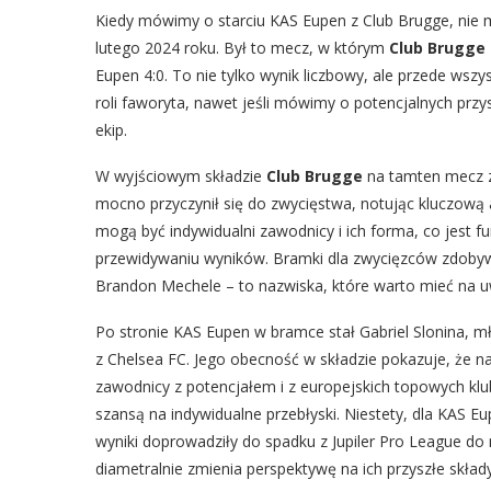
Kiedy mówimy o starciu KAS Eupen z Club Brugge, nie 
lutego 2024 roku. Był to mecz, w którym
Club Brugge
Eupen 4:0. To nie tylko wynik liczbowy, ale przede wszys
roli faworyta, nawet jeśli mówimy o potencjalnych prz
ekip.
W wyjściowym składzie
Club Brugge
na tamten mecz zn
mocno przyczynił się do zwycięstwa, notując kluczową a
mogą być indywidualni zawodnicy i ich forma, co jest f
przewidywaniu wyników. Bramki dla zwycięzców zdobywal
Brandon Mechele – to nazwiska, które warto mieć na u
Po stronie KAS Eupen w bramce stał Gabriel Slonina, 
z Chelsea FC. Jego obecność w składzie pokazuje, że n
zawodnicy z potencjałem i z europejskich topowych klu
szansą na indywidualne przebłyski. Niestety, dla KAS E
wyniki doprowadziły do spadku z Jupiler Pro League do 
diametralnie zmienia perspektywę na ich przyszłe składy 