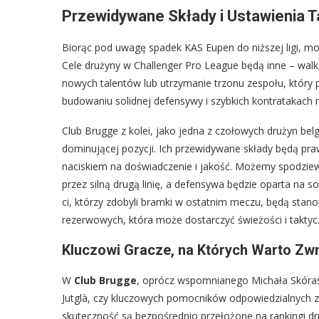
Przewidywane Składy i Ustawienia 
Biorąc pod uwagę spadek KAS Eupen do niższej ligi, m
Cele drużyny w Challenger Pro League będą inne – walk
nowych talentów lub utrzymanie trzonu zespołu, który
budowaniu solidnej defensywy i szybkich kontratakach 
Club Brugge z kolei, jako jedna z czołowych drużyn belg
dominującej pozycji. Ich przewidywane składy będą pr
naciskiem na doświadczenie i jakość. Możemy spodziew
przez silną drugą linię, a defensywa będzie oparta na 
ci, którzy zdobyli bramki w ostatnim meczu, będą stan
rezerwowych, która może dostarczyć świeżości i taktyc
Kluczowi Gracze, na Których Warto Zw
W
Club Brugge
, oprócz wspomnianego Michała Skóras
Jutglà, czy kluczowych pomocników odpowiedzialnych za 
skuteczność są bezpośrednio przełożone na rankingi druż