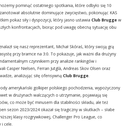
możemy pominąć ostatniego spotkania, które odbyło się 10
zanotował absolutnie dominujące zwycięstwo, pokonując KAS
tkim pokaz siły i dyspozycji, który jasno ustawia
Club Brugge
w
yszłych konfrontacjach, biorąc pod uwagę obecną sytuację obu
alazł się nasz reprezentant, Michał Skóraś, który swoją grą
systę przy bramce na 3:0. To pokazuje, jak ważni dla drużyny
undamentalnym czynnikiem przy analizie rankingów i
i Casper Nielsen, Ferran Jutglà, Andreas Skov Olsen oraz
wadze, analizując siłę ofensywną
Club Brugge
.
młody amerykański golkiper polskiego pochodzenia, wypożyczony
awet w drużynach walczących o utrzymanie, pojawiają się
bów, co może być minusem dla stabilności składu, ale też
upen sezon 2023/2024 okazał się tragiczny w skutkach – słabe
niższej klasy rozgrywkowej, Challenger Pro League, co
i cele.