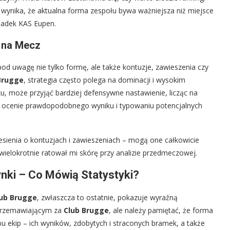
ynika, że aktualna forma zespołu bywa ważniejsza niż miejsce
spadek KAS Eupen.
a na Mecz
pod uwagę nie tylko formę, ale także kontuzje, zawieszenia czy
Brugge
, strategia często polega na dominacji i wysokim
, może przyjąć bardziej defensywne nastawienie, licząc na
y ocenie prawdopodobnego wyniku i typowaniu potencjalnych
esienia o kontuzjach i zawieszeniach – mogą one całkowicie
wielokrotnie ratował mi skórę przy analizie przedmeczowej.
nki – Co Mówią Statystyki?
ub Brugge
, zwłaszcza to ostatnie, pokazuje wyraźną
 przemawiającym za
Club Brugge
, ale należy pamiętać, że forma
u ekip – ich wyników, zdobytych i straconych bramek, a także