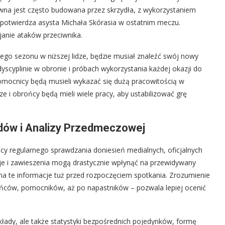
ywna jest często budowana przez skrzydła, z wykorzystaniem
 potwierdza asysta Michała Skórasia w ostatnim meczu.
janie ataków przeciwnika.
go sezonu w niższej lidze, będzie musiał znaleźć swój nowy
dyscyplinie w obronie i próbach wykorzystania każdej okazji do
omocnicy będą musieli wykazać się dużą pracowitością w
ze i obrońcy będą mieli wiele pracy, aby ustabilizować grę
dów i Analizy Przedmeczowej
cy regularnego sprawdzania doniesień medialnych, oficjalnych
je i zawieszenia mogą drastycznie wpłynąć na przewidywany
na te informacje tuż przed rozpoczęciem spotkania. Zrozumienie
rońców, pomocników, aż po napastników – pozwala lepiej ocenić
ady, ale także statystyki bezpośrednich pojedynków, formę