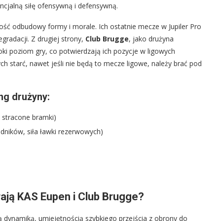
encjalną siłę ofensywną i defensywną.
ność odbudowy formy i morale. Ich ostatnie mecze w Jupiler Pro
radacji. Z drugiej strony,
Club Brugge
, jako drużyna
ki poziom gry, co potwierdzają ich pozycje w ligowych
ych starć, nawet jeśli nie będą to mecze ligowe, należy brać pod
ng drużyny:
i stracone bramki)
dników, siła ławki rezerwowych)
grają KAS Eupen i Club Brugge?
ą dynamiką, umiejętnością szybkiego przejścia z obrony do