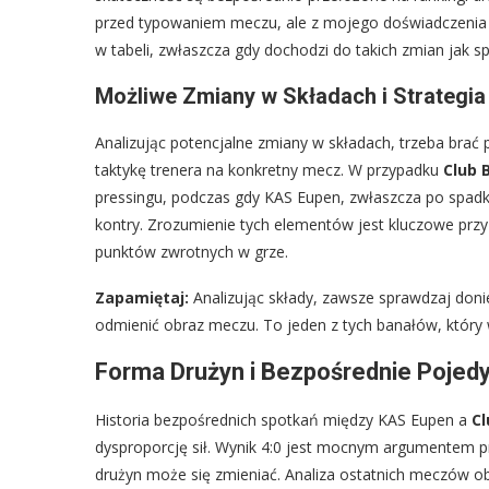
przed typowaniem meczu, ale z mojego doświadczenia w
w tabeli, zwłaszcza gdy dochodzi do takich zmian jak 
Możliwe Zmiany w Składach i Strategi
Analizując potencjalne zmiany w składach, trzeba brać 
taktykę trenera na konkretny mecz. W przypadku
Club 
pressingu, podczas gdy KAS Eupen, zwłaszcza po spadku
kontry. Zrozumienie tych elementów jest kluczowe prz
punktów zwrotnych w grze.
Zapamiętaj:
Analizując składy, zawsze sprawdzaj doni
odmienić obraz meczu. To jeden z tych banałów, który 
Forma Drużyn i Bezpośrednie Pojedy
Historia bezpośrednich spotkań między KAS Eupen a
Cl
dysproporcję sił. Wynik 4:0 jest mocnym argumentem
drużyn może się zmieniać. Analiza ostatnich meczów ob