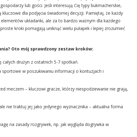
spodarzy lub gości. Jeśli interesują Cię typy bukmacherskie,
ą kluczowe dla podjęcia świadomej decyzji. Pamiętaj, że każdy
lu elementów układanki, ale za to bardzo ważnym dla każdego
 proste kroki pomagają uniknąć wielu pułapek i lepiej zrozumieć
wania? Oto mój sprawdzony zestaw kroków:
całych drużyn z ostatnich 5-7 spotkań.
ła sportowe w poszukiwaniu informacji o kontuzjach i
ed meczem – kluczowi gracze, którzy niespodziewanie nie grają,
le nie traktuj jej jako jedynego wyznacznika – aktualna forma
uwagę na zasady rozgrywek, np. jak wygląda dogrywka w