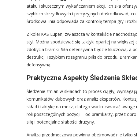
ataku i skutecznym wykańczaniem akcji. Ich siła ofens
szybkich skrzydłowych i precyzyjnych dośrodkowań, co
Środkowa linia odpowiada za kontrolę tempa gry i rozbi
Z kolei KAS Eupen, zwłaszcza w kontekście nadchodzące
styl. Można spodziewać się taktyki opartej na większej 
zdobycia bramki. Siła defensywna będzie kluczowa, a p
destrukcji i szybkim rozegraniu piłki do przodu. Bramkar
defensywną.
Praktyczne Aspekty Śledzenia Skła
Śledzenie zmian w składach to proces ciągły, wymagają
komunikatów klubowych oraz analiz ekspertów. Kontuz
skład i taktykę na mecz, dlatego warto zwracać uwagę 
roli poszczególnych pozycji – od bramkarzy, przez ob
siłę i potencjalne słabości drużyny.
Analiza przedmeczowa powinna obejmować nie tylko skł