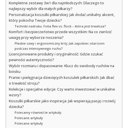
Kompletne zestawy 3w1 dla najmłodszych: Dlaczego to
najlepszy wybór dla małych piłkarzy?
Personalizacja koszulki piłkarskiej: Jak dodać unikalny akcent,
który pokocha Twoje dziecko?
Techniki nadruku: Folia flex vs. flock – która jest trwalsza?
Komfort i bezpieczeństwo przede wszystkim: Na co zwrócić
uwagę przy wyborze noszenia?
Płaskie szwy i ergonomiczny krój: Jak zapobiec otarciom
podczas intensywnego ruchu?
Licencjonowane produkty i oryginalność: Gdzie szukać
pewności autentyczności?
Wybór rozmiaru i dopasowanie: Klucz do swobody ruchów na
boisku
Pranie i pielęgnacja dziecięcych koszulek piłkarskich: Jak dbać
o trwałość stroju?
Kolekcje i specjalne edycje: Czy warto inwestować w unikalne
wzory?
Koszulki piłkarskie jako inspiracja: Jak wspierają pasję i rozwój
dziecka?
Polecamy również te artykuły:
Polecane artykuły
Polecane artykuły