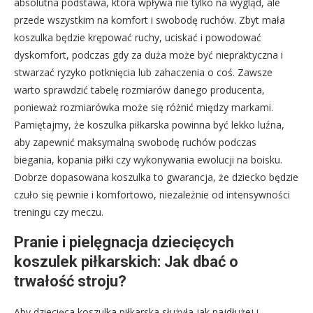
absolutna podstawa, która wpływa nie tylko na wygląd, ale
przede wszystkim na komfort i swobodę ruchów. Zbyt mała
koszulka będzie krępować ruchy, uciskać i powodować
dyskomfort, podczas gdy za duża może być niepraktyczna i
stwarzać ryzyko potknięcia lub zahaczenia o coś. Zawsze
warto sprawdzić tabelę rozmiarów danego producenta,
ponieważ rozmiarówka może się różnić między markami.
Pamiętajmy, że koszulka piłkarska powinna być lekko luźna,
aby zapewnić maksymalną swobodę ruchów podczas
biegania, kopania piłki czy wykonywania ewolucji na boisku.
Dobrze dopasowana koszulka to gwarancja, że dziecko będzie
czuło się pewnie i komfortowo, niezależnie od intensywności
treningu czy meczu.
Pranie i pielęgnacja dziecięcych
koszulek piłkarskich: Jak dbać o
trwałość stroju?
Aby dziecięca koszulka piłkarska służyła jak najdłużej i