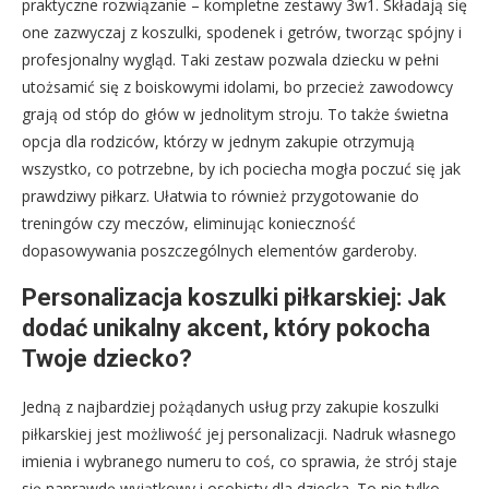
praktyczne rozwiązanie – kompletne zestawy 3w1. Składają się
one zazwyczaj z koszulki, spodenek i getrów, tworząc spójny i
profesjonalny wygląd. Taki zestaw pozwala dziecku w pełni
utożsamić się z boiskowymi idolami, bo przecież zawodowcy
grają od stóp do głów w jednolitym stroju. To także świetna
opcja dla rodziców, którzy w jednym zakupie otrzymują
wszystko, co potrzebne, by ich pociecha mogła poczuć się jak
prawdziwy piłkarz. Ułatwia to również przygotowanie do
treningów czy meczów, eliminując konieczność
dopasowywania poszczególnych elementów garderoby.
Personalizacja koszulki piłkarskiej: Jak
dodać unikalny akcent, który pokocha
Twoje dziecko?
Jedną z najbardziej pożądanych usług przy zakupie koszulki
piłkarskiej jest możliwość jej personalizacji. Nadruk własnego
imienia i wybranego numeru to coś, co sprawia, że strój staje
się naprawdę wyjątkowy i osobisty dla dziecka. To nie tylko