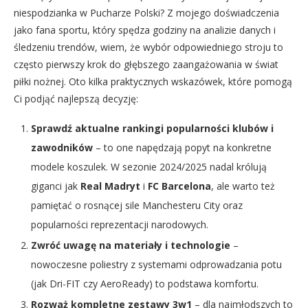
niespodzianka w Pucharze Polski? Z mojego doświadczenia
jako fana sportu, który spędza godziny na analizie danych i
śledzeniu trendów, wiem, że wybór odpowiedniego stroju to
często pierwszy krok do głębszego zaangażowania w świat
piłki nożnej. Oto kilka praktycznych wskazówek, które pomogą
Ci podjąć najlepszą decyzję:
Sprawdź aktualne rankingi popularności klubów i
zawodników
– to one napędzają popyt na konkretne
modele koszulek. W sezonie 2024/2025 nadal królują
giganci jak
Real Madryt
i
FC Barcelona
, ale warto też
pamiętać o rosnącej sile Manchesteru City oraz
popularności reprezentacji narodowych.
Zwróć uwagę na materiały i technologie
–
nowoczesne poliestry z systemami odprowadzania potu
(jak Dri-FIT czy AeroReady) to podstawa komfortu.
Rozważ kompletne zestawy 3w1
– dla najmłodszych to