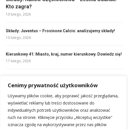
Kto zagra?
10 lutego, 2026
Składy: Juventus – Frosinone Calcio: analizujemy składy!
10 lutego, 2026
Kierunkowy 41: Miasto, kraj, numer kierunkowy. Dowiedz się!
17 lutego, 2026
Skarpety siatkarskie: Jak wybrać najlepsze dla siebie?
Cenimy prywatność użytkowników
20 lutego, 2026
Używamy plików cookie, aby poprawić jakość przeglądania,
Mezocykl treningowy: Efektywna struktura budowania formy
wyświetlać reklamy lub treści dostosowane do
13 lutego, 2026
indywidualnych potrzeb użytkowników oraz analizować
ruch na stronie. Kliknięcie przycisku „Akceptuj wszystkie”
oznacza zgodę na wykorzystywanie przez nas plików