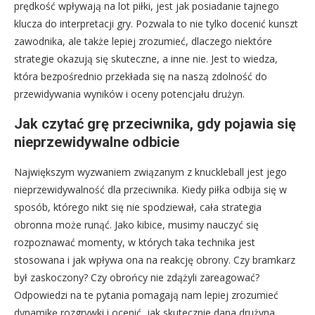
prędkość wpływają na lot piłki, jest jak posiadanie tajnego
klucza do interpretacji gry. Pozwala to nie tylko docenić kunszt
zawodnika, ale także lepiej zrozumieć, dlaczego niektóre
strategie okazują się skuteczne, a inne nie. Jest to wiedza,
która bezpośrednio przekłada się na naszą zdolność do
przewidywania wyników i oceny potencjału drużyn.
Jak czytać grę przeciwnika, gdy pojawia się
nieprzewidywalne odbicie
Największym wyzwaniem związanym z knuckleball jest jego
nieprzewidywalność dla przeciwnika. Kiedy piłka odbija się w
sposób, którego nikt się nie spodziewał, cała strategia
obronna może runąć. Jako kibice, musimy nauczyć się
rozpoznawać momenty, w których taka technika jest
stosowana i jak wpływa ona na reakcję obrony. Czy bramkarz
był zaskoczony? Czy obrońcy nie zdążyli zareagować?
Odpowiedzi na te pytania pomagają nam lepiej zrozumieć
dynamikę rozgrywki i ocenić, jak skutecznie dana drużyna