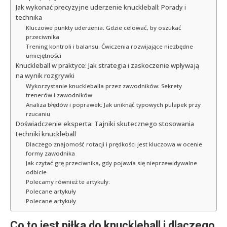
Jak wykonać precyzyjne uderzenie knuckleball: Porady i
technika
Kluczowe punkty uderzenia: Gdzie celować, by oszukać
przeciwnika
Trening kontroli i balansu: Ćwiczenia rozwijające niezbędne
umiejętności
Knuckleball w praktyce: Jak strategia i zaskoczenie wpływają
na wynik rozgrywki
Wykorzystanie knuckleballa przez zawodników: Sekrety
trenerów i zawodników
Analiza błędów i poprawek: Jak uniknąć typowych pułapek przy
rzucaniu
Doświadczenie eksperta: Tajniki skutecznego stosowania
techniki knuckleball
Dlaczego znajomość rotacji i prędkości jest kluczowa w ocenie
formy zawodnika
Jak czytać grę przeciwnika, gdy pojawia się nieprzewidywalne
odbicie
Polecamy również te artykuły:
Polecane artykuły
Polecane artykuły
Co to jest piłka do knuckleball i dlaczego