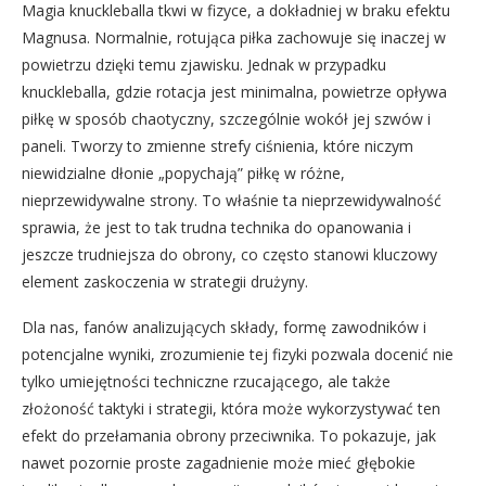
Magia knuckleballa tkwi w fizyce, a dokładniej w braku efektu
Magnusa. Normalnie, rotująca piłka zachowuje się inaczej w
powietrzu dzięki temu zjawisku. Jednak w przypadku
knuckleballa, gdzie rotacja jest minimalna, powietrze opływa
piłkę w sposób chaotyczny, szczególnie wokół jej szwów i
paneli. Tworzy to zmienne strefy ciśnienia, które niczym
niewidzialne dłonie „popychają” piłkę w różne,
nieprzewidywalne strony. To właśnie ta nieprzewidywalność
sprawia, że jest to tak trudna technika do opanowania i
jeszcze trudniejsza do obrony, co często stanowi kluczowy
element zaskoczenia w strategii drużyny.
Dla nas, fanów analizujących składy, formę zawodników i
potencjalne wyniki, zrozumienie tej fizyki pozwala docenić nie
tylko umiejętności techniczne rzucającego, ale także
złożoność taktyki i strategii, która może wykorzystywać ten
efekt do przełamania obrony przeciwnika. To pokazuje, jak
nawet pozornie proste zagadnienie może mieć głębokie