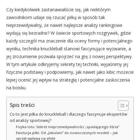
Czy kiedykolwiek zastanawialiście się, jak niektórym
zawodnikom udaje się rzucać piłką w sposób tak
nieprzewidywalny, że nawet najlepsze analizy rankingowe
wydają się bezradne? W świecie sportowych rozgrywek, gdzie
każdy szczegół ma znaczenie dla oceny formy i potencjalnego
wyniku, technika knuckleball stanowi fascynujące wyzwanie, a
jej zrozumienie pozwala spojrzeć na grę z nowej perspektywy.
W tym artykule odkryjemy sekrety tej techniki, wyjaśnimy jej
fizyczne podstawy i podpowiemy, jak nawet jako kibic możecie
lepiej ocenić jej wpływ na strategię i potencjalne zaskoczenia
na boisku.
Spis treści
Co to jest piłka do knuckleball i dlaczego fascynuje ekspertów
od analizy sportowej?
Fizyka lotu: Sekret nieprzewidywalności „spadającego liścia”
Ewolucja piłki: Od „Jabulani” do nowoczesnych modeli – jak
sprzęt wpływa na efekt