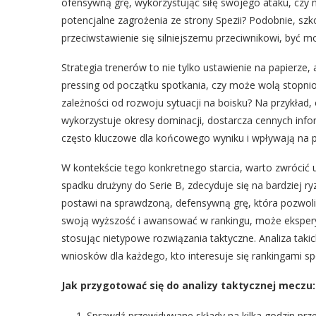
ofensywną grę, wykorzystując siłę swojego ataku, czy m
potencjalne zagrożenia ze strony Spezii? Podobnie, szk
przeciwstawienie się silniejszemu przeciwnikowi, być mo
Strategia trenerów to nie tylko ustawienie na papierze,
pressing od początku spotkania, czy może wolą stopn
zależności od rozwoju sytuacji na boisku? Na przykład, 
wykorzystuje okresy dominacji, dostarcza cennych inform
często kluczowe dla końcowego wyniku i wpływają na p
W kontekście tego konkretnego starcia, warto zwrócić 
spadku drużyny do Serie B, zdecyduje się na bardziej r
postawi na sprawdzoną, defensywną grę, która pozwoli j
swoją wyższość i awansować w rankingu, może eksper
stosując nietypowe rozwiązania taktyczne. Analiza taki
wniosków dla każdego, kto interesuje się rankingami s
Jak przygotować się do analizy taktycznej meczu:
Sprawdź przewidywane składy na kilka godzin prz