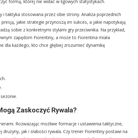
oczyć formą, której nie widać w ligowych statystykach.
ry i taktyka stosowana przez obie strony. Analiza poprzednich
resją, jakie strategie przynoszą im sukces, a jakie napotykają
 radzą sobie z konkretnymi stylami gry przeciwnika. Na przykład,
nsywnym zapędom Fiorentiny, a może to Fiorentina miała
ne dla każdego, kto chce głębiej zrozumieć dynamikę
ch.
.
 sezonie.
k Mogą Zaskoczyć Rywala?
nerami. Rozważając możliwe formacje i ustawienia taktyczne,
użyny, jak i słabości rywala. Czy trener Fiorentiny postawi na