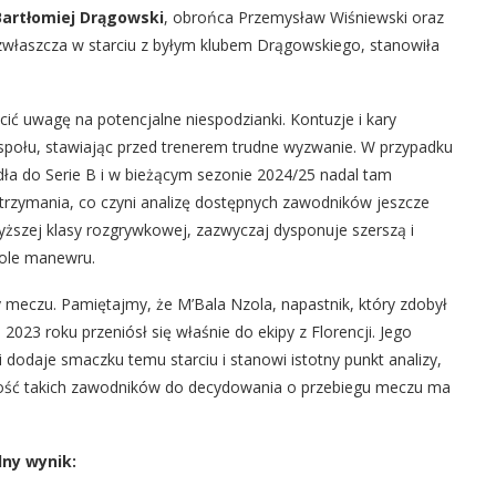
Bartłomiej Drągowski
, obrońca Przemysław Wiśniewski oraz
zwłaszcza w starciu z byłym klubem Drągowskiego, stanowiła
ić uwagę na potencjalne niespodzianki. Kontuzje i kary
zespołu, stawiając przed trenerem trudne wyzwanie. W przypadku
dła do Serie B i w bieżącym sezonie 2024/25 nadal tam
utrzymania, co czyni analizę dostępnych zawodników jeszcze
wyższej klasy rozgrywkowej, zazwyczaj dysponuje szerszą i
pole manewru.
sy meczu. Pamiętajmy, że M’Bala Nzola, napastnik, który zdobył
2023 roku przeniósł się właśnie do ekipy z Florencji. Jego
odaje smaczku temu starciu i stanowi istotny punkt analizy,
ność takich zawodników do decydowania o przebiegu meczu ma
lny wynik: