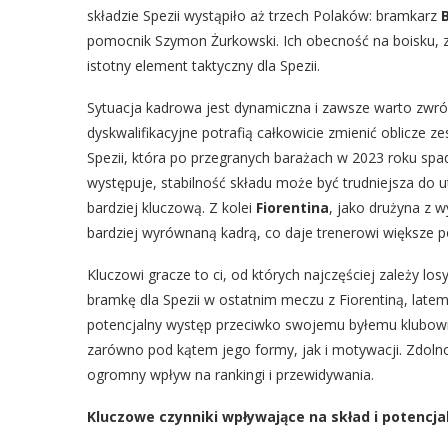
składzie Spezii wystąpiło aż trzech Polaków: bramkarz
pomocnik Szymon Żurkowski. Ich obecność na boisku, 
istotny element taktyczny dla Spezii.
Sytuacja kadrowa jest dynamiczna i zawsze warto zwróc
dyskwalifikacyjne potrafią całkowicie zmienić oblicze 
Spezii, która po przegranych barażach w 2023 roku spa
występuje, stabilność składu może być trudniejsza do 
bardziej kluczową. Z kolei
Fiorentina
, jako drużyna z 
bardziej wyrównaną kadrą, co daje trenerowi większe 
Kluczowi gracze to ci, od których najczęściej zależy lo
bramkę dla Spezii w ostatnim meczu z Fiorentiną, latem 
potencjalny występ przeciwko swojemu byłemu klubowi d
zarówno pod kątem jego formy, jak i motywacji. Zdol
ogromny wpływ na rankingi i przewidywania.
Kluczowe czynniki wpływające na skład i potencja