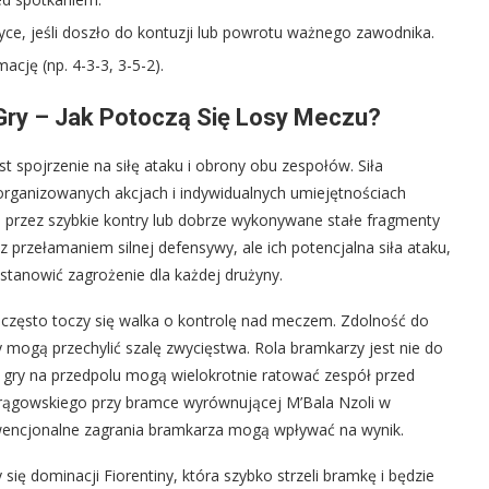
ce, jeśli doszło do kontuzji lub powrotu ważnego zawodnika.
cję (np. 4-3-3, 3-5-2).
Gry – Jak Potoczą Się Losy Meczu?
 spojrzenie na siłę ataku i obrony obu zespołów. Siła
organizowanych akcjach i indywidualnych umiejętnościach
przez szybkie kontry lub dobrze wykonywane stałe fragmenty
 z przełamaniem silnej defensywy, ale ich potencjalna siła ataku,
stanowić zagrożenie dla każdej drużyny.
aj często toczy się walka o kontrolę nad meczem. Zdolność do
y mogą przechylić szalę zwycięstwa. Rola bramkarzy jest nie do
ść gry na przedpolu mogą wielokrotnie ratować zespół przed
Drągowskiego przy bramce wyrównującej M’Bala Nzoli w
onwencjonalne zagrania bramkarza mogą wpływać na wynik.
ię dominacji Fiorentiny, która szybko strzeli bramkę i będzie