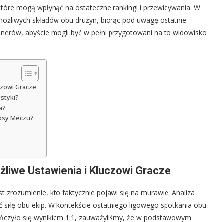
które mogą wpłynąć na ostateczne rankingi i przewidywania. W
możliwych składów obu drużyn, biorąc pod uwagę ostatnie
enerów, abyście mogli być w pełni przygotowani na to widowisko
czowi Gracze
ystyki?
a?
Losy Meczu?
liwe Ustawienia i Kluczowi Gracze
st zrozumienie, kto faktycznie pojawi się na murawie. Analiza
 siłę obu ekip. W kontekście ostatniego ligowego spotkania obu
kończyło się wynikiem 1:1, zauważyliśmy, że w podstawowym