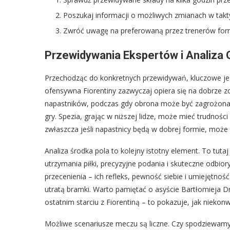
Poszukaj informacji o możliwych zmianach w takty
Zwróć uwagę na preferowaną przez trenerów forma
Przewidywania Ekspertów i Analiza 
Przechodząc do konkretnych przewidywań, kluczowe jest
ofensywna Fiorentiny zazwyczaj opiera się na dobrze z
napastników, podczas gdy obrona może być zagrożona 
gry. Spezia, grając w niższej lidze, może mieć trudności
zwłaszcza jeśli napastnicy będą w dobrej formie, może 
Analiza środka pola to kolejny istotny element. To tut
utrzymania piłki, precyzyjne podania i skuteczne odbior
przecenienia – ich refleks, pewność siebie i umiejętno
utratą bramki. Warto pamiętać o asyście Bartłomieja 
ostatnim starciu z Fiorentiną – to pokazuje, jak niek
Możliwe scenariusze meczu są liczne. Czy spodziewamy s