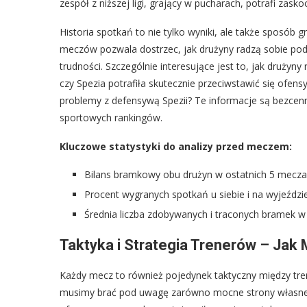
zespół z niższej ligi, grający w pucharach, potrafi zask
Historia spotkań to nie tylko wyniki, ale także sposób g
meczów pozwala dostrzec, jak drużyny radzą sobie pod p
trudności. Szczególnie interesujące jest to, jak drużyny
czy Spezia potrafiła skutecznie przeciwstawić się ofe
problemy z defensywą Spezii? Te informacje są bezcen
sportowych rankingów.
Kluczowe statystyki do analizy przed meczem:
Bilans bramkowy obu drużyn w ostatnich 5 mecza
Procent wygranych spotkań u siebie i na wyjeździe
Średnia liczba zdobywanych i traconych bramek w
Taktyka i Strategia Trenerów – Ja
Każdy mecz to również pojedynek taktyczny między tre
musimy brać pod uwagę zarówno mocne strony własnej dr