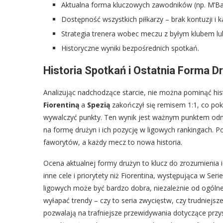
Aktualna forma kluczowych zawodników (np. M’Ba
Dostępność wszystkich piłkarzy – brak kontuzji i k
Strategia trenera wobec meczu z byłym klubem lub 
Historyczne wyniki bezpośrednich spotkań.
Historia Spotkań i Ostatnia Forma D
Analizując nadchodzące starcie, nie można pominąć his
Fiorentiną
a
Spezią
zakończył się remisem 1:1, co poka
wywalczyć punkty. Ten wynik jest ważnym punktem odnie
na formę drużyn i ich pozycję w ligowych rankingach. Po
faworytów, a każdy mecz to nowa historia.
Ocena aktualnej formy drużyn to klucz do zrozumienia i
inne cele i priorytety niż Fiorentina, występująca w S
ligowych może być bardzo dobra, niezależnie od ogólnej 
wyłapać trendy – czy to seria zwycięstw, czy trudniejsz
pozwalają na trafniejsze przewidywania dotyczące prz