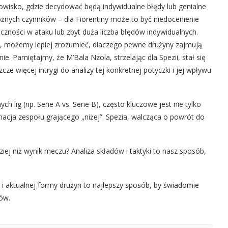
isko, gdzie decydować będą indywidualne błędy lub genialne
żnych czynników – dla Fiorentiny może to być niedocenienie
eczności w ataku lub zbyt duża liczba błędów indywidualnych.
w, możemy lepiej zrozumieć, dlaczego pewne drużyny zajmują
e. Pamiętajmy, że M’Bala Nzola, strzelając dla Spezii, stał się
ze więcej intrygi do analizy tej konkretnej potyczki i jej wpływu
lig (np. Serie A vs. Serie B), często kluczowe jest nie tylko
nacja zespołu grającego „niżej”. Spezia, walcząca o powrót do
iej niż wynik meczu? Analiza składów i taktyki to nasz sposób,
i aktualnej formy drużyn to najlepszy sposób, by świadomie
ów.