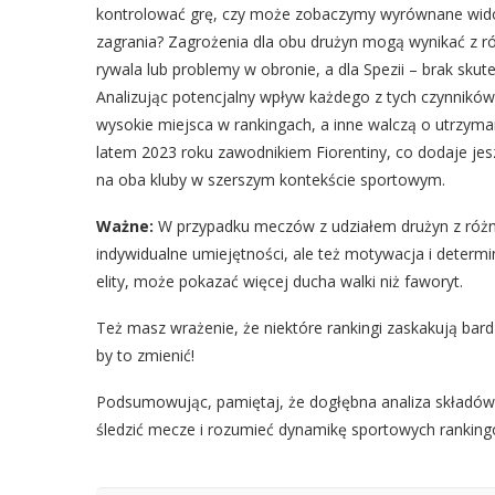
kontrolować grę, czy może zobaczymy wyrównane widow
zagrania? Zagrożenia dla obu drużyn mogą wynikać z ró
rywala lub problemy w obronie, a dla Spezii – brak skut
Analizując potencjalny wpływ każdego z tych czynnikó
wysokie miejsca w rankingach, a inne walczą o utrzymani
latem 2023 roku zawodnikiem Fiorentiny, co dodaje jeszc
na oba kluby w szerszym kontekście sportowym.
Ważne:
W przypadku meczów z udziałem drużyn z różnych 
indywidualne umiejętności, ale też motywacja i determi
elity, może pokazać więcej ducha walki niż faworyt.
Też masz wrażenie, że niektóre rankingi zaskakują bardz
by to zmienić!
Podsumowując, pamiętaj, że dogłębna analiza składów 
śledzić mecze i rozumieć dynamikę sportowych ranking