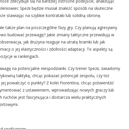
oże zdecyduje się na bardziej ostrożne podejście, analizując
oleniowiec Spezii będzie musiał znaleźć sposób na skuteczne
że stawiając na szybkie kontrataki lub solidną obronę.
 ale także plan na poszczególne fazy gry. Czy planują agresywny
iowo budować przewagę? Jakie zmiany taktyczne przewidują w
obserwacja, jak drużyna reaguje na utratę bramki lub jak
acji o jej elastyczności i zdolności adaptacji. Te aspekty są
ozycje w rankingach.
uwagę na potencjalne niespodzianki. Czy trener Spezii, świadomy
yzykowną taktykę, chcąc pokazać potencjał zespołu, czy też
ej powalczyć o punkty? Z kolei Fiorentina, chcąc potwierdzić
ymentować z ustawieniem, wprowadzając nowych graczy lub
ch ruchów jest fascynująca i dostarcza wielu praktycznych
portowymi.
ed spotkaniem.