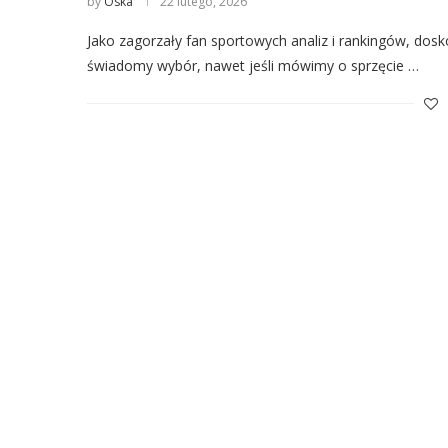
by
Oska
22 lutego, 2026
Jako zagorzały fan sportowych analiz i rankingów, dos
świadomy wybór, nawet jeśli mówimy o sprzęcie …